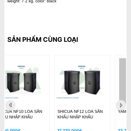
weight: 7.2 kg, color: black
SẢN PHẨM CÙNG LOẠI
YAMAHA CBR-10 (Pair)
SHICUA NF15 LOA SÂN
KHẤU NHẬP KHẨU
23.760.000₫
15.880.000₫