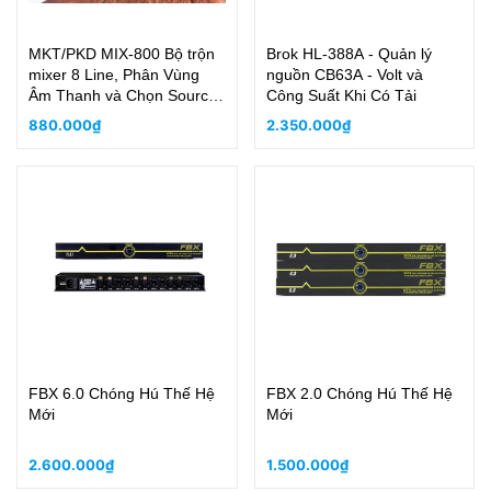
MKT/PKD MIX-800 Bộ trộn
Brok HL-388A - Quản lý
mixer 8 Line, Phân Vùng
nguồn CB63A - Volt và
Âm Thanh và Chọn Source
Công Suất Khi Có Tải
Nhạc
880.000₫
2.350.000₫
FBX 6.0 Chóng Hú Thế Hệ
FBX 2.0 Chóng Hú Thế Hệ
Mới
Mới
2.600.000₫
1.500.000₫