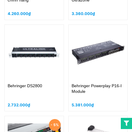
chính hãng
Ultrazone
4.260.000₫
3.360.000₫
Behringer DS2800
Behringer Powerplay P16-I
Module
2.732.000₫
5.381.000₫
- 5%