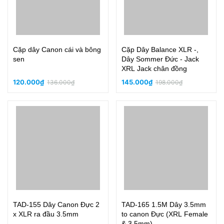
Cặp dây Canon cái và bông
Cặp Dây Balance XLR -,
sen
Dây Sommer Đức - Jack
XRL Jack chân đồng
120.000₫
145.000₫
136.000₫
198.000₫
TAD-155 Dây Canon Đực 2
TAD-165 1.5M Dây 3.5mm
x XLR ra đầu 3.5mm
to canon Đực (XRL Female
& 3.5mm)