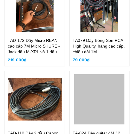
TAD-172 Dây Micro REAN
TA079 Dây Bông Sen RCA
cao cấp 7M Micro SHURE -
High Quality, hàng cao cấp,
Jack đầu M-XRL và 1 đầu
chiều dài 1M
6.3mm (Canon cái và 6li)
219.000₫
79.000₫
TAD-110 Dây 2 đầu Canon
TA-024 Dây guitar 4M / 2