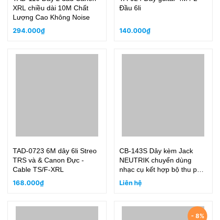
XRL chiều dài 10M Chất
Đầu 6li
Lượng Cao Không Noise
294.000₫
140.000₫
TAD-0723 6M dây 6li Streo
CB-143S Dây kèm Jack
TRS và & Canon Đực -
NEUTRIK chuyển dùng
Cable TS/F-XRL
nhạc cụ kết hợp bộ thu phát
SHURE SLX, SLXD SVX,
168.000₫
Liên hệ
PGX, ULXD, QLXD
- 8%