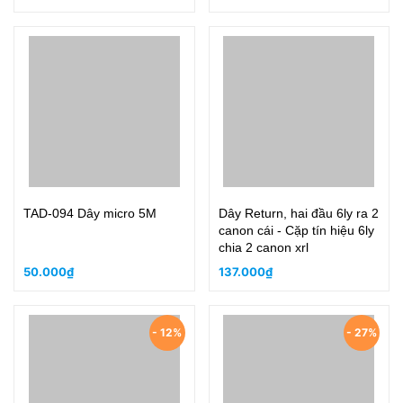
TAD-094 Dây micro 5M
Dây Return, hai đầu 6ly ra 2
canon cái - Cặp tín hiệu 6ly
chia 2 canon xrl
50.000₫
137.000₫
- 12%
- 27%