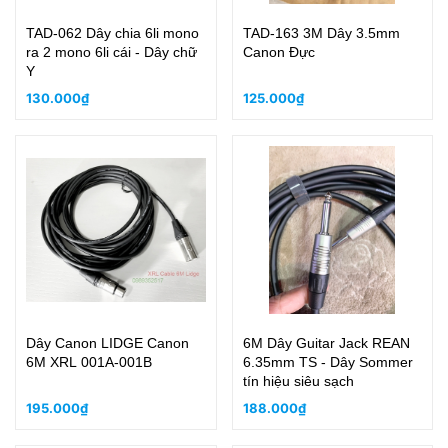
TAD-062 Dây chia 6li mono
TAD-163 3M Dây 3.5mm
ra 2 mono 6li cái - Dây chữ
Canon Đực
Y
130.000₫
125.000₫
Dây Canon LIDGE Canon
6M Dây Guitar Jack REAN
6M XRL 001A-001B
6.35mm TS - Dây Sommer
tín hiệu siêu sạch
195.000₫
188.000₫