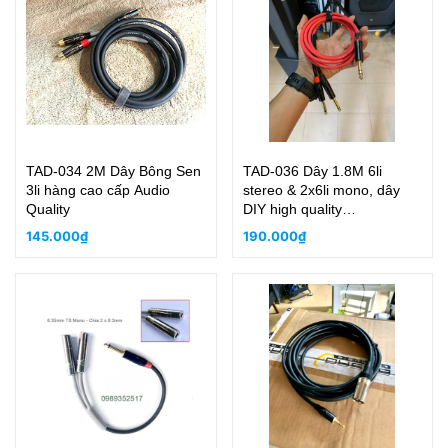
TAD-034 2M Dây Bông Sen
TAD-036 Dây 1.8M 6li
3li hàng cao cấp Audio
stereo & 2x6li mono, dây
Quality
DIY high quality
professional!
145.000₫
190.000₫