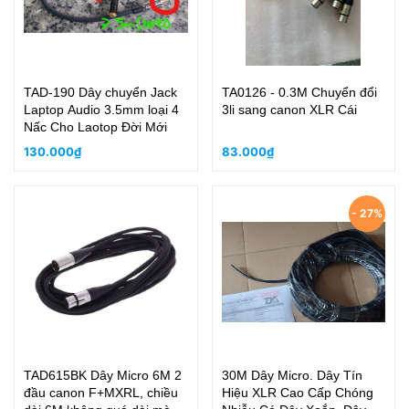
TAD-190 Dây chuyển Jack
TA0126 - 0.3M Chuyển đổi
Laptop Audio 3.5mm loại 4
3li sang canon XLR Cái
Nấc Cho Laotop Đời Mới
130.000₫
83.000₫
- 27%
TAD615BK Dây Micro 6M 2
30M Dây Micro. Dây Tín
đầu canon F+MXRL, chiều
Hiệu XLR Cao Cấp Chóng