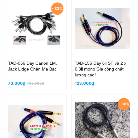
- 33%
TAD-056 Dây Canon 1M,
TAD-155 Dây 6li ST và 2 x
Jack Lidge Chân Mạ Bạc
6.3li mono Gia công chất
lượng cao!
70.000₫
123.000₫
105.000₫
- 30%