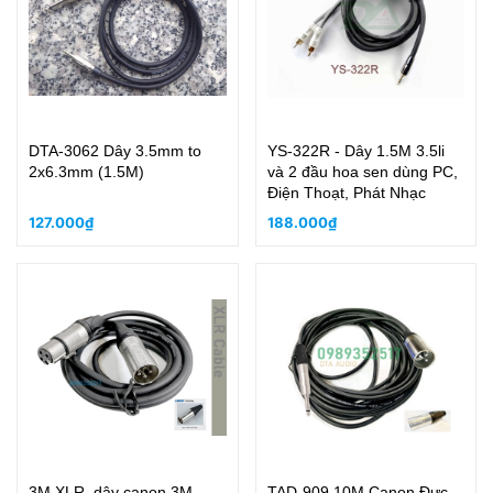
DTA-3062 Dây 3.5mm to
YS-322R - Dây 1.5M 3.5li
2x6.3mm (1.5M)
và 2 đầu hoa sen dùng PC,
Điện Thoạt, Phát Nhạc
127.000₫
188.000₫
3M XLR, dây canon 3M
TAD-909 10M Canon Đực