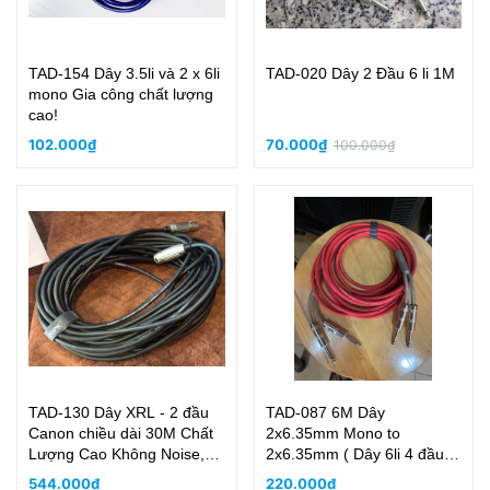
TAD-154 Dây 3.5li và 2 x 6li
TAD-020 Dây 2 Đầu 6 li 1M
mono Gia công chất lượng
cao!
102.000₫
70.000₫
100.000₫
TAD-130 Dây XRL - 2 đầu
TAD-087 6M Dây
Canon chiều dài 30M Chất
2x6.35mm Mono to
Lượng Cao Không Noise,
2x6.35mm ( Dây 6li 4 đầu
có lớp bạc chóng nhiễu
mono)
544.000₫
220.000₫