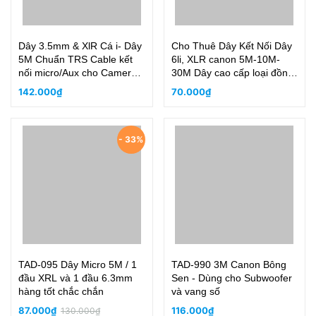
Dây 3.5mm & XlR Cá i- Dây
Cho Thuê Dây Kết Nối Dây
5M Chuẩn TRS Cable kết
6li, XLR canon 5M-10M-
nối micro/Aux cho Camera
30M Dây cao cấp loại đồng
& PC, nhận đủ 2 kênh
tốt nguyên chất
142.000₫
70.000₫
- 33%
TAD-095 Dây Micro 5M / 1
TAD-990 3M Canon Bông
đầu XRL và 1 đầu 6.3mm
Sen - Dùng cho Subwoofer
hàng tốt chắc chắn
và vang số
87.000₫
116.000₫
130.000₫