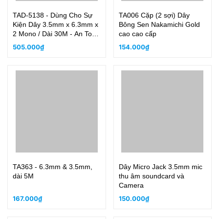
TAD-5138 - Dùng Cho Sự
TA006 Cặp (2 sợi) Dây
Kiện Dây 3.5mm x 6.3mm x
Bông Sen Nakamichi Gold
2 Mono / Dài 30M - An Toàn
cao cao cấp
Chất Lượng!
505.000₫
154.000₫
TA363 - 6.3mm & 3.5mm,
Dây Micro Jack 3.5mm mic
dài 5M
thu âm soundcard và
Camera
167.000₫
150.000₫