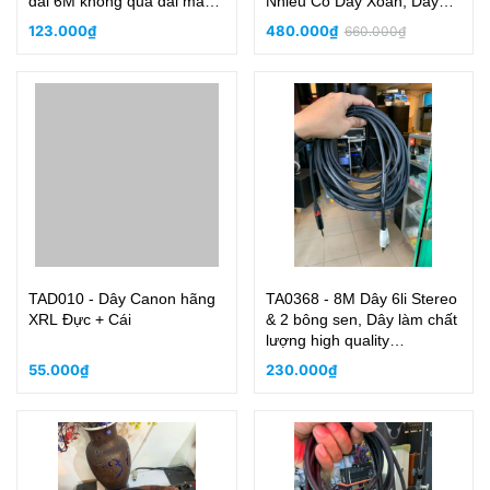
dài 6M không quá dài mà
Nhiễu Có Dây Xoắn, Dây
cũng không quá ngắn, phù
Dù, Lớp Bạc, Siêu Mãnh
123.000₫
480.000₫
660.000₫
hợp hầu hết các sân khấu
TAD010 - Dây Canon hãng
TA0368 - 8M Dây 6li Stereo
XRL Đực + Cái
& 2 bông sen, Dây làm chất
lượng high quality
professional!
55.000₫
230.000₫