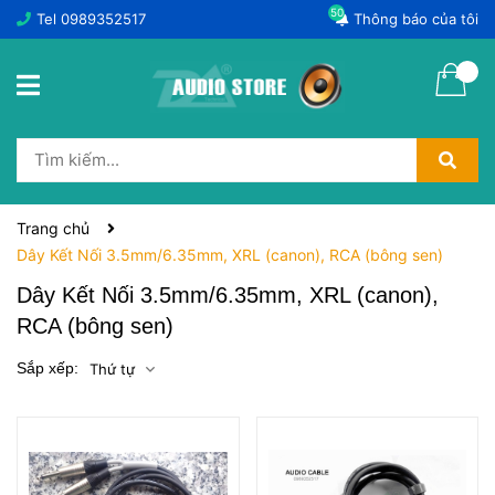
50
Tel
0989352517
Thông báo của tôi
Trang chủ
Dây Kết Nối 3.5mm/6.35mm, XRL (canon), RCA (bông sen)
Dây Kết Nối 3.5mm/6.35mm, XRL (canon),
RCA (bông sen)
Sắp xếp:
Thứ tự