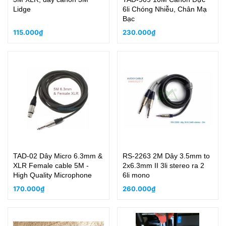
Lidge
6li Chóng Nhiễu, Chân Mạ
Bạc
115.000₫
230.000₫
TAD-02 Dây Micro 6.3mm &
RS-2263 2M Dây 3.5mm to
XLR Female cable 5M -
2x6.3mm II 3li stereo ra 2
High Quality Microphone
6li mono
170.000₫
260.000₫