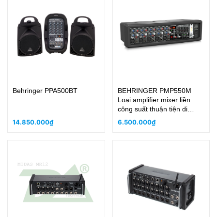
Behringer PPA500BT
BEHRINGER PMP550M
Loại amplifier mixer liền
công suất thuận tiện di
động và hội trường
14.850.000₫
6.500.000₫