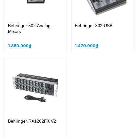
Behringer 502 Analog
Behringer 302 USB
Mixers
1.850.000₫
1.470.000₫
Behringer RX1202FX V2