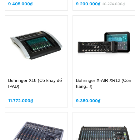
9.405.000₫
9.200.000₫
10.274.000₫
Behringer X18 (Có khay để
Behringer X-AIR XR12 (Còn
IPAD)
hàng...!)
11.772.000₫
9.350.000₫