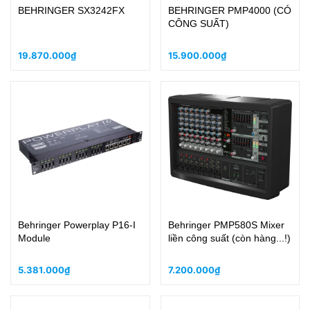
BEHRINGER SX3242FX
BEHRINGER PMP4000 (CÓ
CÔNG SUẤT)
19.870.000₫
15.900.000₫
Behringer Powerplay P16-I
Behringer PMP580S Mixer
Module
liền công suất (còn hàng...!)
5.381.000₫
7.200.000₫