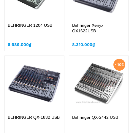
BEHRINGER 1204 USB
Behringer Xenyx
QX1622USB
6.689.000₫
8.310.000₫
- 10%
BEHRINGER QX-1832 USB
Behringer QX-2442 USB