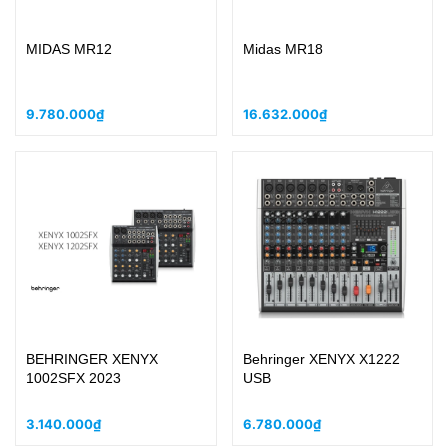
MIDAS MR12
Midas MR18
9.780.000₫
16.632.000₫
BEHRINGER XENYX
Behringer XENYX X1222
1002SFX 2023
USB
3.140.000₫
6.780.000₫