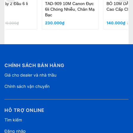
BÓ 10M DÂY LOA 2x3.0
Cặp Dây Bông Sen - Dây
Cao Cấp Chuyên Nghiệp
Y Jack Sanke Tốt Tốt Đầu
Jack Tốt
140.000₫
190.000₫
250.000₫
CHÍNH SÁCH BÁN HÀNG
Giá cho dealer và nhà thầu
Chính sách vận chuyển
HỖ TRỢ ONLINE
Tìm kiếm
Đăng nhập