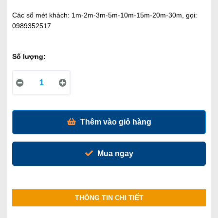
Các số mét khách: 1m-2m-3m-5m-10m-15m-20m-30m, gọi:
0989352517
Số lượng:
Thêm vào giỏ hàng
Mua ngay
THÔNG TIN CHI TIẾT