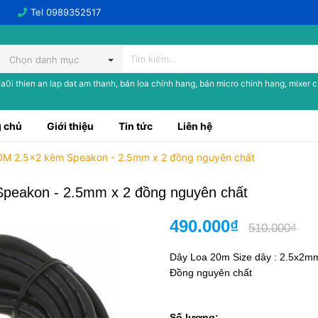
Tel
0989352517
Chọn danh mục
a0i thien an lap dat am thanh, bán loa chính hang, bán micro chinh hang, mixer 
 chủ
Giới thiệu
Tin tức
Liên hệ
M 2.5x2 kèm Speakon - 2.5mm x 2 đồng nguyên chất
eakon - 2.5mm x 2 đồng nguyên chất
490.000₫
510.000₫
Dây Loa 20m Size dây : 2.5x2m
Đồng nguyên chất
Số lượng: