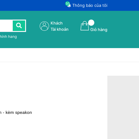
50
Thông báo của tôi
Khách
Tài khoản
Giỏ hàng
chính hang
m - kèm speakon