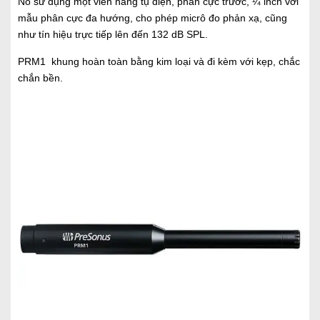
Nó sử dụng một viên nang tụ điện, phân cực trước, ¼ inch với
mẫu phân cực đa hướng, cho phép micrô đo phản xạ, cũng
như tín hiệu trực tiếp lên đến 132 dB SPL.
PRM1 khung hoàn toàn bằng kim loại và đi kèm với kẹp, chắc
chắn bền.