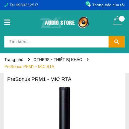
50
Tel
0989352517
Thông báo của tôi
Trang chủ
OTHERS - THIẾT BỊ KHÁC
PreSonus PRM1 - MIC RTA
PreSonus PRM1 - MIC RTA