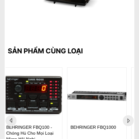
SẢN PHẨM CÙNG LOẠI
BEHRINGER FBQ2496
Behringer DI-4800A
Loại bỏ hú micro một cách
(Booster 4 Channel)
dễ dàng