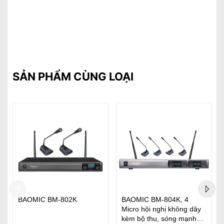
SẢN PHẨM CÙNG LOẠI
K, 4
Shure CVG18S B/C-X
AKG CGN-321 Chiều 
hông dây
Centraverse, micro cổ
30cm
g mạnh
ngỗng lắp đặt trực tiếp