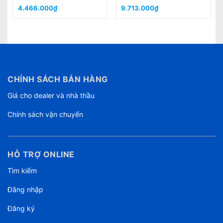
tính an
trên bụt phát biểu
4.290.000₫
7.649.000₫
CHÍNH SÁCH BÁN HÀNG
Giá cho dealer và nhà thầu
Chính sách vận chuyển
HỖ TRỢ ONLINE
Tìm kiếm
Đăng nhập
Đăng ký