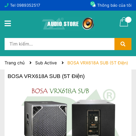
50
Tel
0989352517
Thông báo của tôi
Trang chủ
Sub Active
BOSA VRX618A SUB (5T Điện)
BOSA VRX618A SUB (5T Điện)