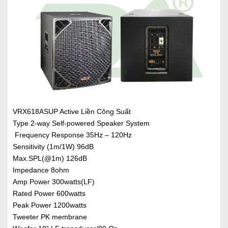
VRX618ASUP Active Liền Công Suất
Type 2-way Self-powered Speaker System
Frequency Response 35Hz – 120Hz
Sensitivity (1m/1W) 96dB
Max.SPL(@1m) 126dB
Impedance 8ohm
Amp Power 300watts(LF)
Rated Power 600watts
Peak Power 1200watts
Tweeter PK membrane