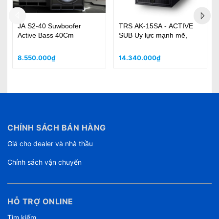
ANT Greenhead sub 15S -
ANT Greenhead 18S -
Sub 4 tấc ANT-italia
1600W - Sub 5 tấc ANT-
italia
20.534.000₫
24.599.000₫
CHÍNH SÁCH BÁN HÀNG
Giá cho dealer và nhà thầu
Chính sách vận chuyển
HỖ TRỢ ONLINE
Tìm kiếm