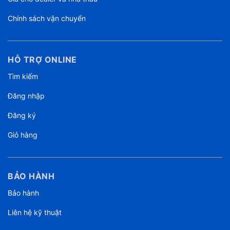
Chính sách vận chuyển
HỖ TRỢ ONLINE
Tìm kiếm
Đăng nhập
Đăng ký
Giỏ hàng
BẢO HÀNH
Âm thanh lan tỏa khắp không gian với công suất 320W mạnh mẽ
Bảo hành
Loa Soundbar 2.1 LG SH5
là hệ thống loa gồm loa siêu trầm và loa
Liên hệ kỹ thuật
thanh, mang đến sự kết hợp hài hòa giữa âm thanh trong trẻo, có
tần số cao với âm bass sâu lắng. Cùng với đó, tổng công suất là