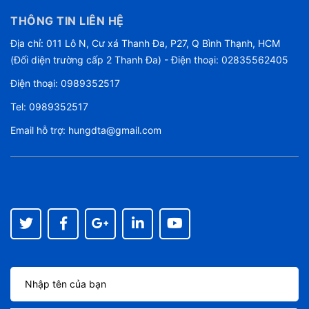
320 W, hứa hẹn sẽ mang đến không gian âm thanh sống động,
THÔNG TIN LIÊN HỆ
trung thực và mạnh mẽ.
Địa chỉ: 011 Lô N, Cư xá Thanh Đa, P27, Q Bình Thạnh, HCM
(Đối diện trường cấp 2 Thanh Đa) - Điện thoại: 02835562405
Điện thoại:
0989352517
Tel:
0989352517
Email hỗ trợ:
hungdta@gmail.com
Âm thanh trầm bổng, du dương với nhiều công nghệ âm thanh
mới nhất của LG
Công nghệ Auto Sound Engine
: Tối ưu hóa âm thanh, giúp âm
thanh luôn chính xác và cân bằng.
Công nghệ DTS Digital Surround
: Tái tạo chính xác tín hiệu âm
thanh từ nguồn phát, giúp âm thanh có độ trầm, bổng rõ ràng.