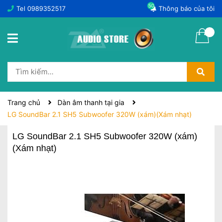
50
Tel
0989352517
Thông báo của tôi
Trang chủ
Dàn âm thanh tại gia
LG SoundBar 2.1 SH5 Subwoofer 320W (xám)(Xám nhạt)
LG SoundBar 2.1 SH5 Subwoofer 320W (xám)
(Xám nhạt)