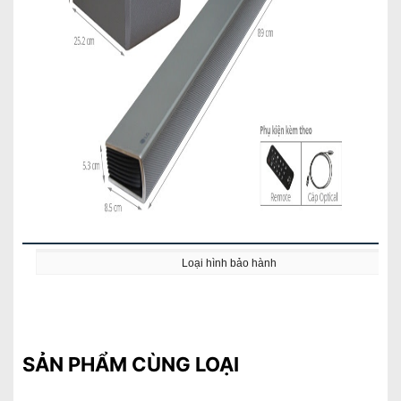
Thiết kế sang trọng mang đến vẻ đẹp tinh tế cho không gian
Loại hình bảo hành
Loa Soundbar 2.1 LG SH5
sở hữu thiết kế nhỏ gọn (Cao 5.3 cm -
Ngang 89 cm - Sâu 8.5 cm) và tông màu bạc sang trọng. Nhờ đó,
loa thanh LG này không chỉ dễ dàng bố trí mà còn tôn lên nét thẩm
mỹ của căn phòng.
Cùng với đó, loa thanh còn nổi bật với tính năng kết nối không dây
SẢN PHẨM CÙNG LOẠI
hiện đại, giúp căn phòng của bạn luôn sạch sẽ, gọn gàng, đồng
thời, bạn không phải đau đầu cách dấu dây sao cho đảm bảo thẩm