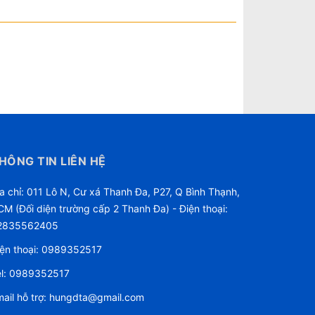
HÔNG TIN LIÊN HỆ
a chỉ: 011 Lô N, Cư xá Thanh Đa, P27, Q Bình Thạnh,
M (Đối diện trường cấp 2 Thanh Đa) - Điện thoại:
2835562405
ện thoại:
0989352517
l:
0989352517
ail hỗ trợ:
hungdta@gmail.com