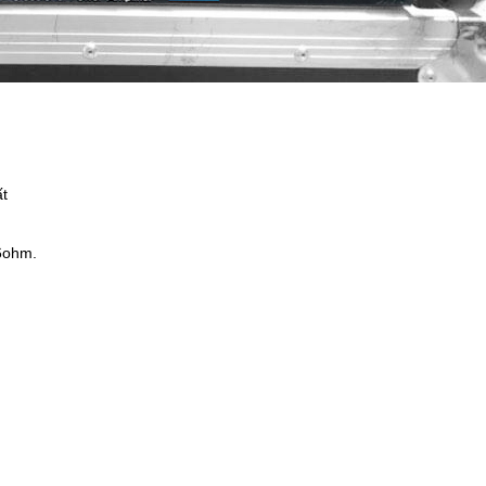
ất
.6ohm.