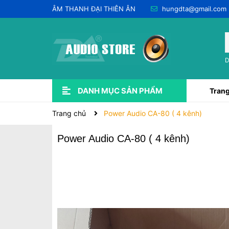
ÂM THANH ĐẠI THIÊN ÂN
hungdta@gmail.com
D
DANH MỤC SẢN PHẨM
Trang
Xem thêm
USED QUA SỬ DỤNG 💥
LẮP ĐẶT ÂM THANH
CHO THUÊ & DỊCH VỤ
PHỤ KIỆN ÂM THANH
DÂY JACK
SOUNDCARD-PRE-AMP-DAC
EQ - EFF - DSP & CROSSOVER
DSP KARAOKE (VANG SỐ)
Trang chủ
Power Audio CA-80 ( 4 kênh)
Power Audio CA-80 ( 4 kênh)