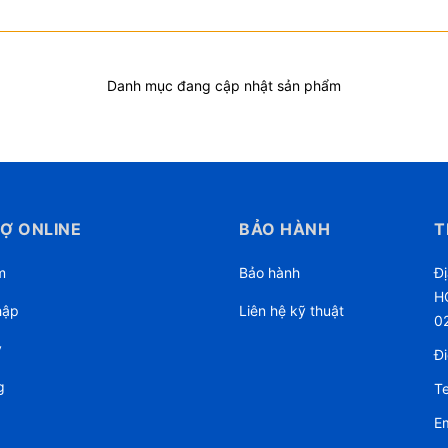
Danh mục đang cập nhật sản phẩm
Ợ ONLINE
BẢO HÀNH
T
m
Bảo hành
Đị
HC
hập
Liên hệ kỹ thuật
0
ý
Đi
g
Te
Em