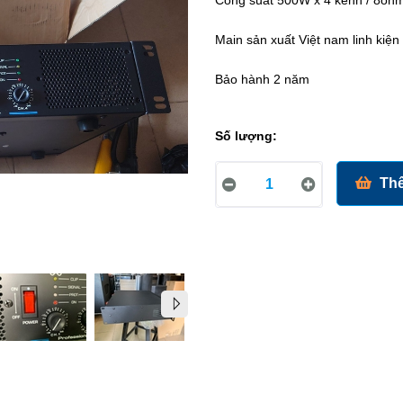
Công suất 500W x 4 kênh / 8oh
Main sản xuất Việt nam linh kiệ
Bảo hành 2 năm
Số lượng:
Thê