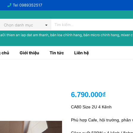
Tel
0989352517
Chọn danh mục
a0i thien an lap dat am thanh, bán loa chính hang, bán micro chinh hang, mixer 
 chủ
Giới thiệu
Tin tức
Liên hệ
6.790.000₫
CA80 Size 2U 4 Kênh
Phù hợp Cafe, hội trường, phân