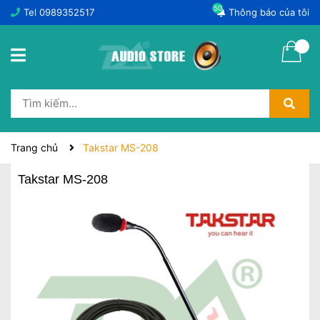
50
Tel
0989352517
Thông báo của tôi
Trang chủ
Takstar MS-208
Takstar MS-208