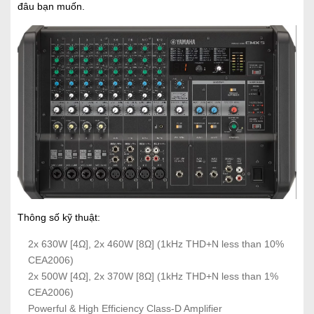
đâu bạn muốn.
Thông số kỹ thuật:
2x 630W [4Ω], 2x 460W [8Ω] (1kHz THD+N less than 10%
CEA2006)
2x 500W [4Ω], 2x 370W [8Ω] (1kHz THD+N less than 1%
CEA2006)
Powerful & High Efficiency Class-D Amplifier