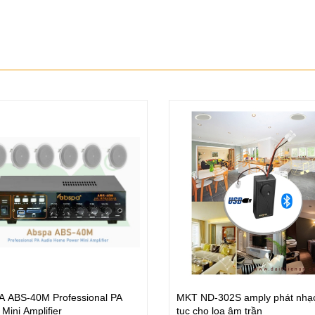
ply Quán Cafe MKT/PKD USB-
TOA A230 HV
120L