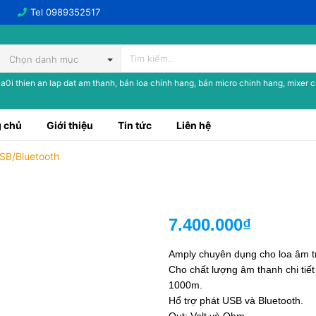
Tel
0989352517
Chọn danh mục
a0i thien an lap dat am thanh, bán loa chính hang, bán micro chinh hang, mixer 
 chủ
Giới thiệu
Tin tức
Liên hệ
B/Bluetooth
7.400.000₫
Amply chuyên dụng cho loa âm tr
Cho chất lượng âm thanh chi tiế
1000m.
Hổ trợ phát USB và Bluetooth.