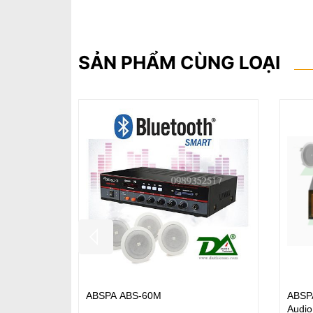
SẢN PHẨM CÙNG LOẠI
BOSCH PLE-2MA240-EU (2 Zone)
Am
MP