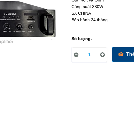
Out: Volt và Ohm
Công suất 380W
SX CHINA
Bảo hành 24 tháng
Số lượng:
Thê