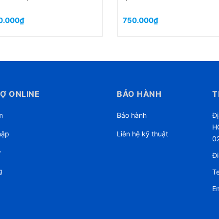
500.000₫
2.980.000₫
Ợ ONLINE
BẢO HÀNH
T
m
Bảo hành
Đị
HC
hập
Liên hệ kỹ thuật
0
ý
Đi
g
Te
Em