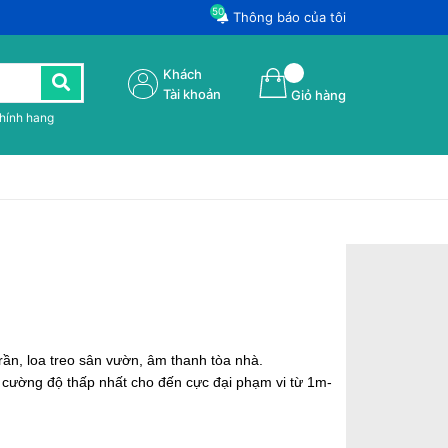
50
Thông báo của tôi
Khách
Tài khoản
Giỏ hàng
chính hang
ần, loa treo sân vườn, âm thanh tòa nhà.
t cường độ thấp nhất cho đến cực đại phạm vi từ 1m-