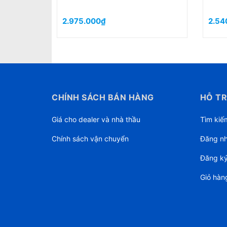
24.750.000₫
3.
CHÍNH SÁCH BÁN HÀNG
HỖ TR
Giá cho dealer và nhà thầu
Tìm kiế
Chính sách vận chuyển
Đăng n
Đăng k
Giỏ hàn