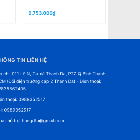
9.416.000₫
1.380
HÔNG TIN LIÊN HỆ
a chỉ: 011 Lô N, Cư xá Thanh Đa, P27, Q Bình Thạnh,
M (Đối diện trường cấp 2 Thanh Đa) - Điện thoại:
2835562405
ện thoại:
0989352517
l:
0989352517
ail hỗ trợ:
hungdta@gmail.com