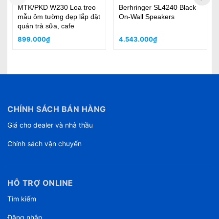
Black
Yamaha VS6 (Cặp)
Yamaha VS4 (Cặp)
8.300.000₫
5.200.000₫
CHÍNH SÁCH BÁN HÀNG
Giá cho dealer và nhà thầu
Chính sách vận chuyển
HỖ TRỢ ONLINE
Tìm kiếm
Đăng nhập