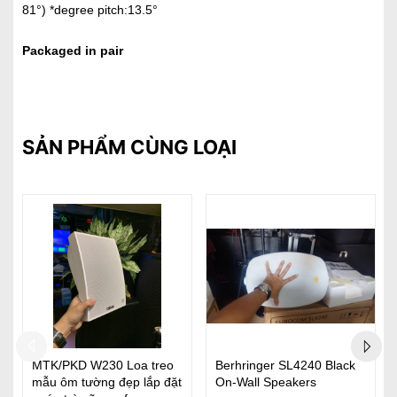
81°) *degree pitch:13.5°
Packaged in pair
SẢN PHẨM CÙNG LOẠI
Yamaha VS6 (Cặp)
Yamaha VS4 (Cặp)