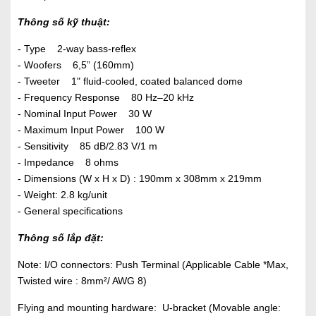
Thông số kỹ thuật:
- Type 2-way bass-reflex
- Woofers 6,5” (160mm)
- Tweeter 1" fluid-cooled, coated balanced dome
- Frequency Response 80 Hz–20 kHz
- Nominal Input Power 30 W
- Maximum Input Power 100 W
- Sensitivity 85 dB/2.83 V/1 m
- Impedance 8 ohms
- Dimensions (W x H x D) : 190mm x 308mm x 219mm
- Weight: 2.8 kg/unit
- General specifications
Thông số lắp đặt:
Note: I/O connectors: Push Terminal (Applicable Cable *Max,
Twisted wire : 8mm²/ AWG 8)
Flying and mounting hardware: U-bracket (Movable angle: