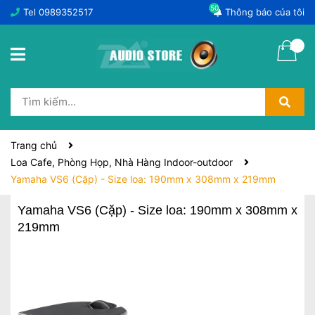
50
Tel
0989352517
Thông báo của tôi
Trang chủ
Loa Cafe, Phòng Họp, Nhà Hàng Indoor-outdoor
Yamaha VS6 (Cặp) - Size loa: 190mm x 308mm x 219mm
Yamaha VS6 (Cặp) - Size loa: 190mm x 308mm x
219mm