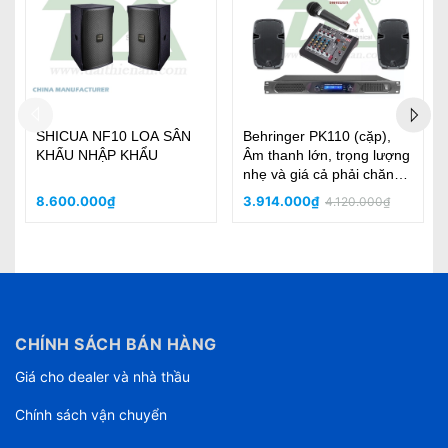
SHICUA NF12 LOA SÂN
YAMAHA CBR-10 (Pair)
g
KHẤU NHẬP KHẨU
-
12.270.000₫
23.760.000₫
CHÍNH SÁCH BÁN HÀNG
Giá cho dealer và nhà thầu
Chính sách vận chuyển