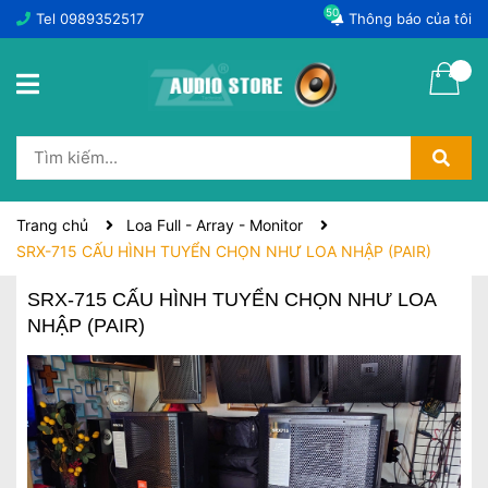
50
Tel
0989352517
Thông báo của tôi
Trang chủ
Loa Full - Array - Monitor
SRX-715 CẤU HÌNH TUYỂN CHỌN NHƯ LOA NHẬP (PAIR)
SRX-715 CẤU HÌNH TUYỂN CHỌN NHƯ LOA
NHẬP (PAIR)