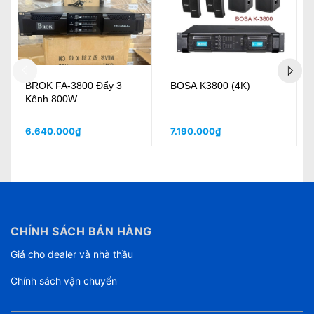
BEENLY HP2500
PAROYAL MD-41300 -
Amplifier 4 Channel Class
H - Biền bỉ, cao cấp
4.470.000₫
12.500.000₫
CHÍNH SÁCH BÁN HÀNG
Giá cho dealer và nhà thầu
Chính sách vận chuyển