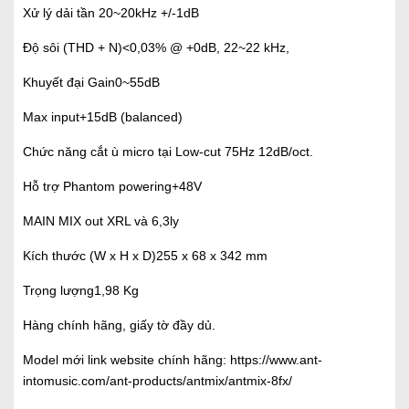
Xử lý dải tần 20~20kHz +/-1dB
Độ sôi (THD + N)<0,03% @ +0dB, 22~22 kHz,
Khuyết đại Gain0~55dB
Max input+15dB (balanced)
Chức năng cắt ù micro tại Low-cut 75Hz 12dB/oct.
Hỗ trợ Phantom powering+48V
MAIN MIX out XRL và 6,3ly
Kích thước (W x H x D)255 x 68 x 342 mm
Trọng lượng1,98 Kg
Hàng chính hãng, giấy tờ đầy dủ.
Model mới link website chính hãng: https://www.ant-
intomusic.com/ant-products/antmix/antmix-8fx/