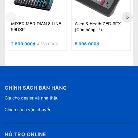
Behringer Flow 8
Allen & Heath ZED-10FX
Karaoke S-Vip
5.756.000₫
9.130.000₫
CHÍNH SÁCH BÁN HÀNG
Giá cho dealer và nhà thầu
Chính sách vận chuyển
HỖ TRỢ ONLINE