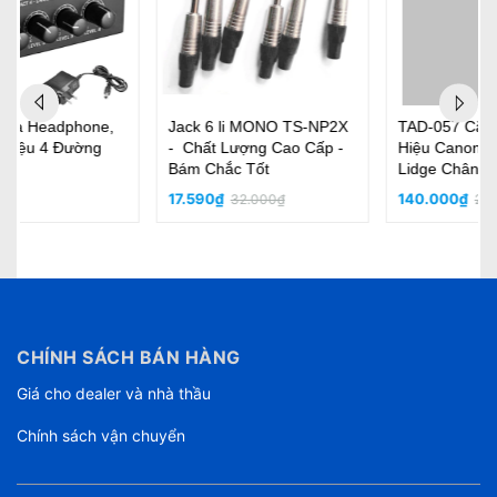
TAD-057 Cặp Dây Tín
Chân Mic ND-303 - Toàn
Hiệu Canon 1M, Jack
Bộ Bằng Kim Loại, Khóa
Lidge Chân Mạ Bạc, Dây
Kim Loại Tốt, chắc chắn,
Chóng Nhiễu, Siêu Sạch
bền, thân micro đường
140.000₫
550.000₫
210.000₫
980.000₫
kính 2.5cm
CHÍNH SÁCH BÁN HÀNG
Giá cho dealer và nhà thầu
Chính sách vận chuyển