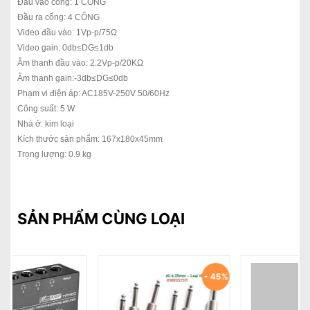
Đầu vào cổng: 1 CỔNG
Đầu ra cổng: 4 CỔNG
Video đầu vào: 1Vp-p/75Ω
Video gain: 0db≤DG≤1db
Âm thanh đầu vào: 2.2Vp-p/20KΩ
Âm thanh gain:-3db≤DG≤0db
Phạm vi điện áp: AC185V-250V 50/60Hz
Công suất: 5 W
Nhà ở: kim loại
Kích thước sản phẩm: 167x180x45mm
Trọng lượng: 0.9 kg
SẢN PHẨM CÙNG LOẠI
%
- 33%
- 44%