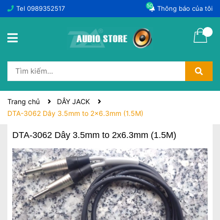
50
Tel
0989352517
Thông báo của tôi
Trang chủ
DÂY JACK
DTA-3062 Dây 3.5mm to 2x6.3mm (1.5M)
DTA-3062 Dây 3.5mm to 2x6.3mm (1.5M)