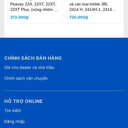
Peavey 22A, 22XT, 22XT,
và các loại treble JBL
22XT Plus, (vòng nhôm và
2414 H, 2414H-1, 2414H-
coil)
C (nhập khẩu)
272.000₫
720.000₫
CHÍNH SÁCH BÁN HÀNG
Giá cho dealer và nhà thầu
Chính sách vận chuyển
HỖ TRỢ ONLINE
Tìm kiếm
Đăng nhập