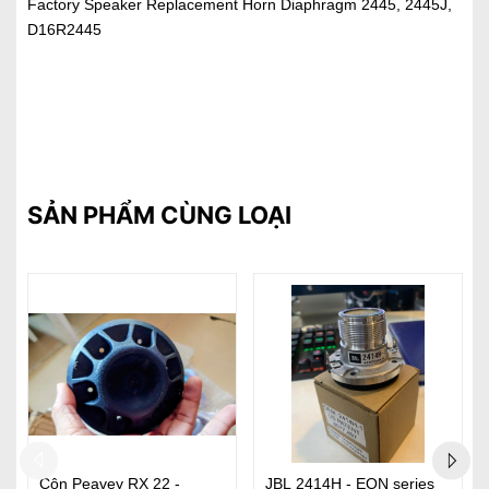
Factory Speaker Replacement Horn Diaphragm 2445, 2445J,
D16R2445
SẢN PHẨM CÙNG LOẠI
Côn Peavey RX 22 -
JBL 2414H - EON series