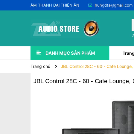
ÂM THANH ĐẠI THIÊN ÂN
hungdta@gmail.com
D
DANH MỤC SẢN PHẨM
Trang
Xem thêm
USED QUA SỬ DỤNG 💥
LẮP ĐẶT ÂM THANH
CHO THUÊ & DỊCH VỤ
PHỤ KIỆN ÂM THANH
DÂY JACK
SOUNDCARD-PRE-AMP-DAC
EQ - EFF - DSP & CROSSOVER
DSP KARAOKE (VANG SỐ)
Trang chủ
JBL Control 28C - 60 - Cafe Lounge
JBL Control 28C - 60 - Cafe Lounge,