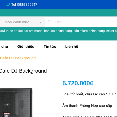
Tel
0989352517
Chọn danh mục
a0i thien an lap dat am thanh, bán loa chính hang, bán micro chinh hang, mixer 
 chủ
Giới thiệu
Tin tức
Liên hệ
, Cafe DJ Background
 Cafe DJ Background
5.720.000₫
Loại tốt nhất, chịu lực cao SX 
Âm thanh Phòng Họp cao cấp