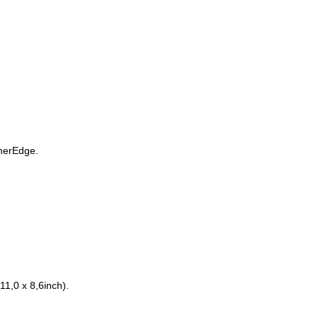
herEdge.
.
11,0 x 8,6inch).