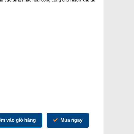
u vực phát nhạc, bar công cộng cho resort khu du
m vào giỏ hàng
Mua ngay