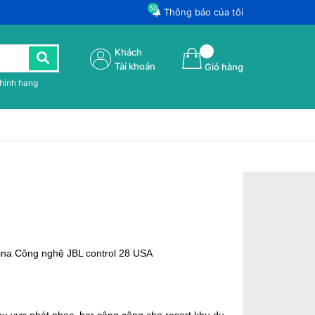
50
Thông báo của tôi
Khách
Tài khoản
Giỏ hàng
chính hang
China Công nghệ JBL control 28 USA