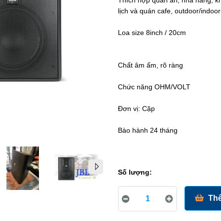
Thích hợp quán ăn, nhà hàng, kh
lịch và quán cafe, outdoor/indoor
Loa size 8inch / 20cm
Chất âm ấm, rõ ràng
Chức năng OHM/VOLT
Đơn vị: Cặp
Bào hành 24 tháng
Số lượng:
Thê