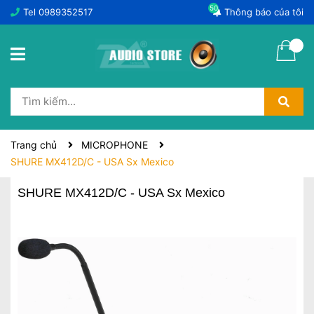
50
Tel
0989352517
Thông báo của tôi
Trang chủ
MICROPHONE
SHURE MX412D/C - USA Sx Mexico
SHURE MX412D/C - USA Sx Mexico