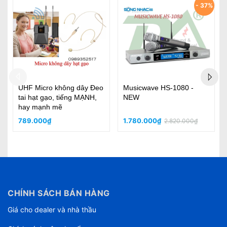
- 37%
BaoMic BM89
BENLY HP7000 Mic Kim
Loại, Tiếng Hay, Tần số
540-590Mhz Chóng Nhiễu
Cao, Sóng Mạnh
4.180.000₫
3.200.000₫
0₫
CHÍNH SÁCH BÁN HÀNG
Giá cho dealer và nhà thầu