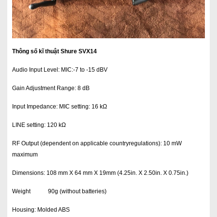
Thông số kĩ thuật Shure SVX14
Audio Input Level: MIC:-7 to -15 dBV
Gain Adjustment Range: 8 dB
Input Impedance: MIC setting: 16 kΩ
LINE setting: 120 kΩ
RF Output (dependent on applicable countryregulations): 10 mW
maximum
Dimensions: 108 mm X 64 mm X 19mm (4.25in. X 2.50in. X 0.75in.)
Weight 90g (without batteries)
Housing: Molded ABS