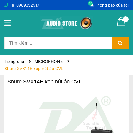
50
Tel
0989352517
Thông báo của tôi
Trang chủ
MICROPHONE
Shure SVX14E kẹp nút áo CVL
Shure SVX14E kẹp nút áo CVL