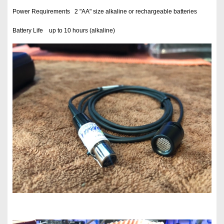
Power Requirements 2 "AA" size alkaline or rechargeable batteries
Battery Life up to 10 hours (alkaline)