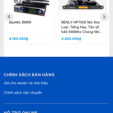
BaoMic BM89
BENLY HP7000 Mic Kim
Loại, Tiếng Hay, Tần số
540-590Mhz Chóng Nhiễu
Cao, Sóng Mạnh
4.180.000₫
3.200.000₫
CHÍNH SÁCH BÁN HÀNG
Giá cho dealer và nhà thầu
Chính sách vận chuyển
HỖ TRỢ ONLINE