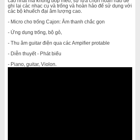
cao nhất mà không bóp méo, sự lựa chọn hoàn hảo để
ghi lại các nhạc cụ và trống và hoàn hảo để sử dụng với
các bộ khuếch đại âm lượng cao.
-
Micro cho trống Cajon: Âm thanh chắc gọn
- Ứng dụng trống, bộ gỏ,
- Thu âm guitar điện qua các Ampifier protable
- Diễn thuyết - Phát biểu
- Piano, guitar, Violon.