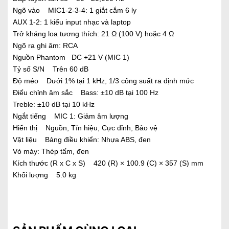
Ngõ vào MIC1-2-3-4: 1 giắt cắm 6 ly
AUX 1-2: 1 kiểu input nhạc và laptop
Trở kháng loa tương thích: 21 Ω (100 V) hoặc 4 Ω
Ngõ ra ghi âm: RCA
Nguồn Phantom DC +21 V (MIC 1)
Tỷ số S/N Trên 60 dB
Độ méo Dưới 1% tại 1 kHz, 1/3 công suất ra định mức
Điểu chỉnh âm sắc Bass: ±10 dB tại 100 Hz
Treble: ±10 dB tại 10 kHz
Ngắt tiếng MIC 1: Giảm âm lượng
Hiển thị Nguồn, Tín hiệu, Cực đỉnh, Bảo vệ
Vật liệu Bảng điều khiển: Nhựa ABS, đen
Vỏ máy: Thép tấm, đen
Kích thước (R x C x S) 420 (R) × 100.9 (C) × 357 (S) mm
Khối lượng 5.0 kg