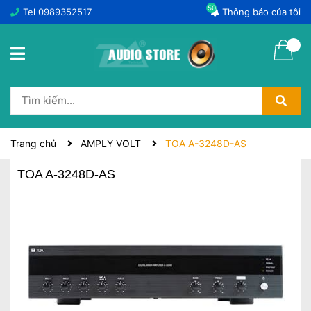
50
Tel
0989352517
Thông báo của tôi
Trang chủ
AMPLY VOLT
TOA A-3248D-AS
TOA A-3248D-AS