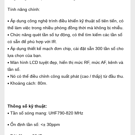
Tính năng chính:
▪ Áp dụng công nghệ trình điều khiển kỹ thuật số tiên tiến, có
thể làm việc trong nhiều phòng đồng thời mà không bị nhiễu.
▪ Chức năng quét tần số tự động, có thể tìm kiếm các tần số
có sẵn để phù hợp với IR.
▪ Áp dụng thiết kế mạch đơn chip, cài đặt sẵn 300 tần số cho
lựa chọn của bạn.
▪ Màn hình LCD tuyệt đẹp, hiển thị mức RF, mức AF, kênh và
tần số.
▪ Nó có thể điều chỉnh công suất phát (cao / thấp) từ đầu thu.
▪ Khoảng cách: 80m.
Thông số kỹ thuật:
▪ Tần số sóng mang: UHF790-820 MHz
▪ Ổn định tần số: <± 30ppm