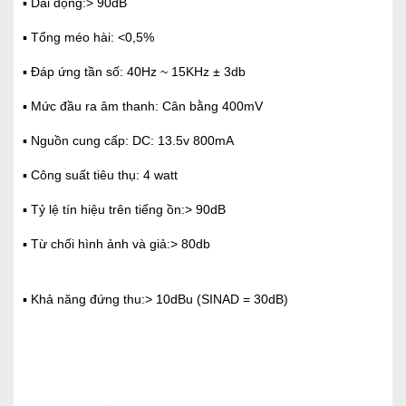
▪ Dải động:> 90dB
▪ Tổng méo hài: <0,5%
▪ Đáp ứng tần số: 40Hz ~ 15KHz ± 3db
▪ Mức đầu ra âm thanh: Cân bằng 400mV
▪ Nguồn cung cấp: DC: 13.5v 800mA
▪ Công suất tiêu thụ: 4 watt
▪ Tỷ lệ tín hiệu trên tiếng ồn:> 90dB
▪ Từ chối hình ảnh và giả:> 80db
▪ Khả năng đứng thu:> 10dBu (SINAD = 30dB)