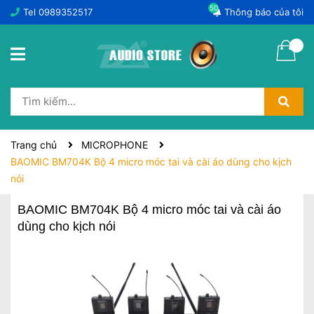
50
Tel
0989352517
Thông báo của tôi
Trang chủ
MICROPHONE
BAOMIC BM704K Bộ 4 micro móc tai và cài áo dùng cho kịch
nói
BAOMIC BM704K Bộ 4 micro móc tai và cài áo
dùng cho kịch nói