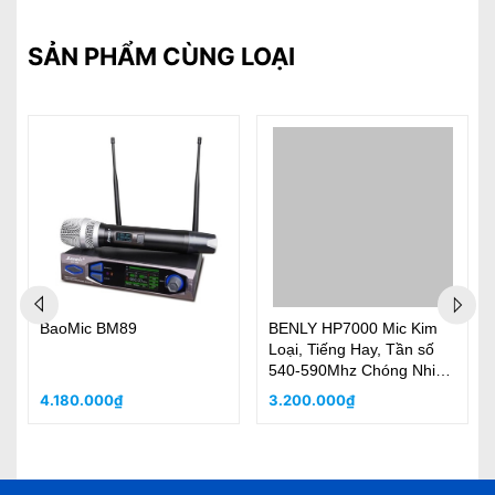
SẢN PHẨM CÙNG LOẠI
%
BaoMic BM89
BENLY HP7000 Mic Kim
Loại, Tiếng Hay, Tần số
540-590Mhz Chóng Nhiễu
Cao, Sóng Mạnh
4.180.000₫
3.200.000₫