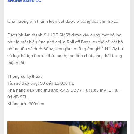
SHURE SM58-LC
Chất lương âm thanh luôn đạt được ở trạng thái chính xác
Đặc tính âm thanh SHURE SM58 được xây dựng một bộ lọc
như là một hiệu ứng nhỏ gọi là Roll off Bass, cụ thể sẽ cắt bỏ
những tần số dưới 80hz, làm giảm những âm gió ù khi lấy hơi
và loại bỏ tạp âm khi thở mạnh, tạo tính chất giọng hát trung
thật nhất.
Thông số kỹ thuật:
Tần số đáp ứng: 50 đến 15.000 Hz
Khả năng đáp ứng thu âm: -54,5 DBV / Pa (1,85 mV) 1 Pa =
94 dB SPL
Kháng trở: 300ohm