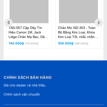
TAD-057 Cặp Dây Tín
Chân Mic ND-303 - Toàn
Hiệu Canon 1M, Jack
Bộ Bằng Kim Loại, Khóa
Lidge Chân Mạ Bạc, Dây
Kim Loại Tốt, chắc chắn,
Chóng Nhiễu, Siêu Sạch
bền, thân micro đường
140.000₫
550.000₫
210.000₫
980.000₫
kính 2.5cm
CHÍNH SÁCH BÁN HÀNG
Giá cho dealer và nhà thầu
Chính sách vận chuyển