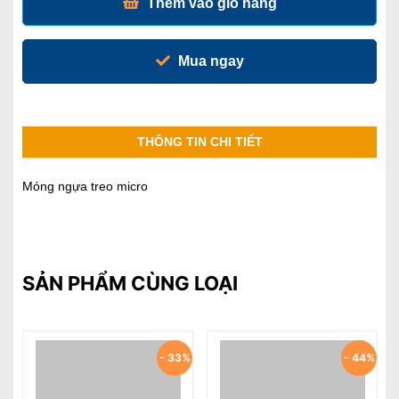
Thêm vào giỏ hàng
Mua ngay
THÔNG TIN CHI TIẾT
Móng ngựa treo micro
SẢN PHẨM CÙNG LOẠI
%
- 33%
- 44%